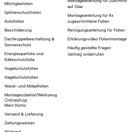
Montageanleitung für Zuschnitt
Milchglasfolien
auf Glas
Splitterschutzfolien
Montageanleitung für fix
Autofolien
zugeschnittene Folien
Beschilderung
Reinigungsanleitung für Folien
Dachkuppelbeschattung &
Erklärungsvideo Folienmontage
Sonnenschutz
Häufig gestellte Fragen
Energiesparfolie und
Vertrag widerrufen
Kälteschutzfolie
Vogelschutzfolien
Hagelschutzfolien
Wand- und Möbelfolien
Montagezubehör/Werkzeug
Onlineshop
Mein Konto
Versand & Lieferung
Zahlungsweisen
Widerruf