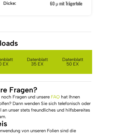
60 μ mit Trägerfolie
Dicke:
loads
enblatt
Datenblatt
Datenblatt
0 EX
35 EX
50 EX
re Fragen?
 noch Fragen und unsere
FAQ
hat Ihnen
olfen? Dann wenden Sie sich telefonisch oder
 an unser stets freundliches und hilfsbereites
am.
is
erwendung von unseren Folien sind die