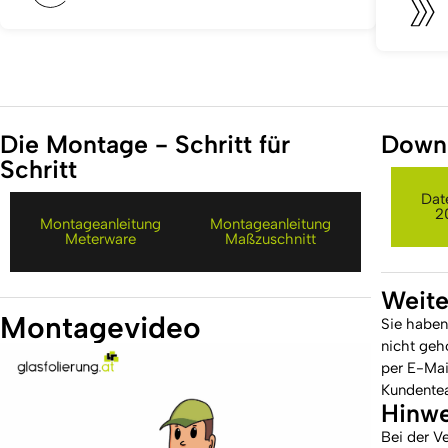
Die Montage - Schritt für
Down
Schritt
Dat
2
Montageanleitung
Montageanleitung
Meterware
Maßzuschnitt
Weite
Montagevideo
Sie haben
nicht geh
per E-Mail
Kundente
Hinwe
Bei der V