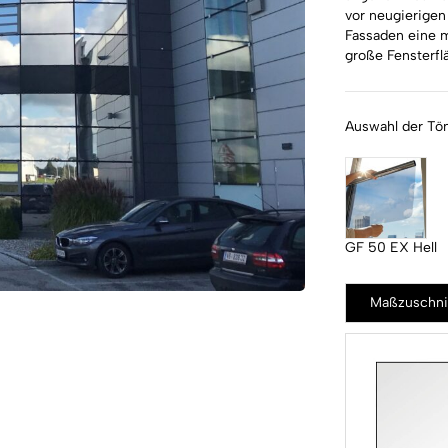
vor neugierigen 
Fassaden eine m
große Fensterfl
Auswahl der Tö
GF 50 EX Hell
Maßzuschni