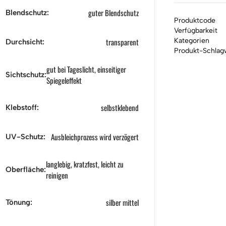
guter Blendschutz
Blendschutz:
Produktcode
Verfügbarkeit
transparent
Kategorien
Durchsicht:
Produkt-Schlag
gut bei Tageslicht, einseitiger
Sichtschutz:
Spiegeleffekt
selbstklebend
Klebstoff:
Ausbleichprozess wird verzögert
UV-Schutz:
langlebig, kratzfest, leicht zu
Oberfläche:
reinigen
silber mittel
Tönung: