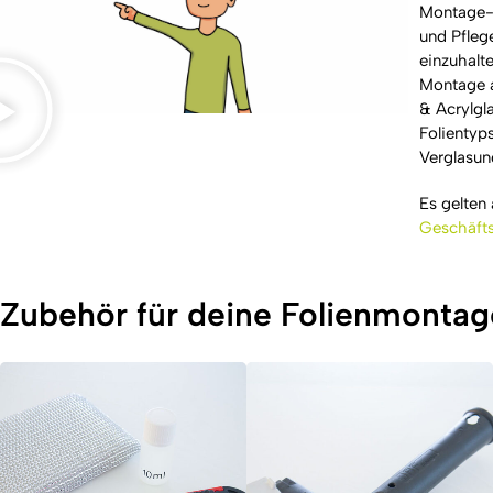
Montage- 
und Pfleg
einzuhalte
Montage a
& Acrylgl
Folientyp
Verglasun
Es gelten
Geschäft
Zubehör für deine Folienmontag