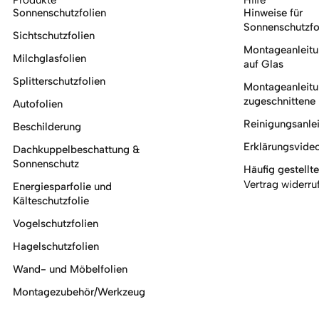
Sonnenschutzfolien
Hinweise für
Sonnenschutzfo
Sichtschutzfolien
Montageanleitun
Milchglasfolien
auf Glas
Splitterschutzfolien
Montageanleitun
zugeschnittene 
Autofolien
Reinigungsanlei
Beschilderung
Erklärungsvide
Dachkuppelbeschattung &
Sonnenschutz
Häufig gestellt
Vertrag widerru
Energiesparfolie und
Kälteschutzfolie
Vogelschutzfolien
Hagelschutzfolien
Wand- und Möbelfolien
Montagezubehör/Werkzeug