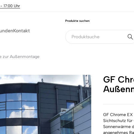
 - 17:00 Uhr
Produkte suchen
unden
Kontakt
e zur Außenmontage
GF Chr
Außen
GF Chrome EX S
Sichtschutz fü
Sonnenwärme deut
angenehmes Raum