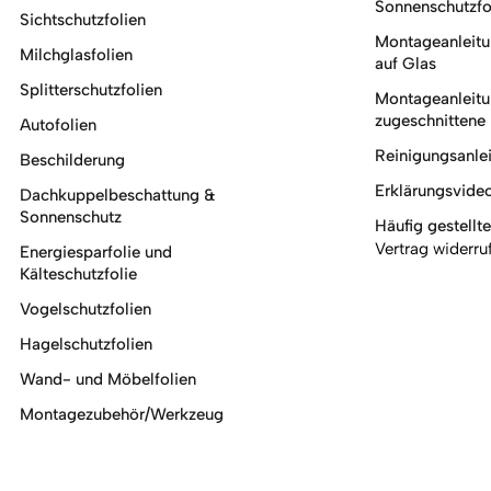
Sonnenschutzfo
Sichtschutzfolien
Montageanleitun
Milchglasfolien
auf Glas
Splitterschutzfolien
Montageanleitun
zugeschnittene 
Autofolien
Reinigungsanlei
Beschilderung
Erklärungsvide
Dachkuppelbeschattung &
Sonnenschutz
Häufig gestellt
Vertrag widerru
Energiesparfolie und
Kälteschutzfolie
Vogelschutzfolien
Hagelschutzfolien
Wand- und Möbelfolien
Montagezubehör/Werkzeug