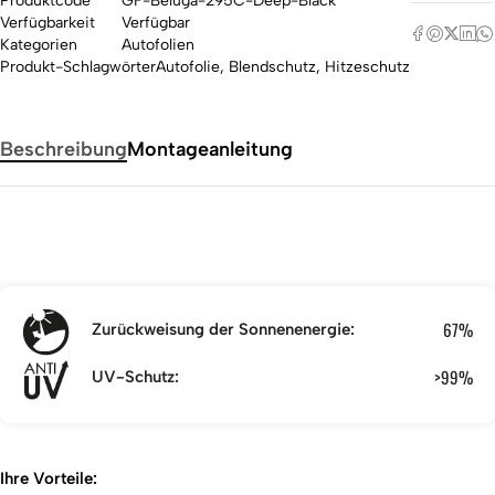
Produktcode
GF-Beluga-295C-Deep-Black
Verfügbarkeit
Verfügbar
Kategorien
Autofolien
Produkt-Schlagwörter
Autofolie
,
Blendschutz
,
Hitzeschutz
Beschreibung
Montageanleitung
67%
Zurückweisung der Sonnenenergie:
>99%
UV-Schutz:
Ihre Vorteile: