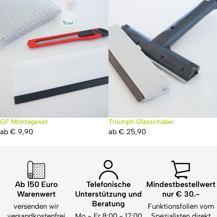
GF Montageset
Triumph Glasschaber
ab
€
9,90
ab
€
25,90
Ab 150 Euro
Telefonische
Mindestbestellwert
Warenwert
Unterstützung und
nur € 30.-
Beratung
versenden wir
Funktionsfolien vom
versandkostenfrei
Mo - Fr 8:00 - 17:00
Spezialisten direkt