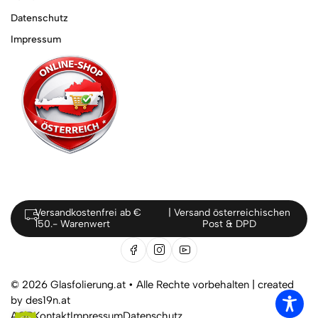
Datenschutz
Impressum
Versandkostenfrei ab €
| Versand österreichischen
150.- Warenwert
Post & DPD
© 2026 Glasfolierung.at • Alle Rechte vorbehalten |
created
by des19n.at
AGB
Kontakt
Impressum
Datenschutz